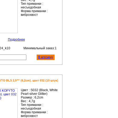
Вес :
4,7g
Тип приманки :
несъедобная
Форма приманки :
виброхвост
Подробнее
24_k10
Минимальный заказ:1
В корзину
 BLS 2,5”” (6,2cm). цвет 032 (10 штук)
Цвет :
S032 (Black, White
Pearl-silver Glitter)
Размер :
6,2cm
Вес :
4,7g
Тип приманки :
несъедобная
Форма приманки :
виброхвост