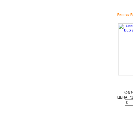
Риппер RE
Код т
ЦЕНА:
7