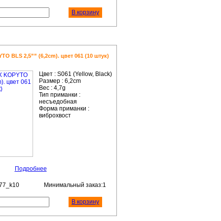
В корзину
 BLS 2,5”” (6,2cm). цвет 061 (10 штук)
Цвет :
S061 (Yellow, Black)
Размер :
6,2cm
Вес :
4,7g
Тип приманки :
несъедобная
Форма приманки :
виброхвост
Подробнее
77_k10
Минимальный заказ:1
В корзину