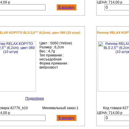
14,00
р
ЦЕНА:
714,00
р
В корзину
LAX KOPYTO BLS 2,5”” (6,2cm). цвет 060 (10 штук)
Риппер RELAX KOPYTO
Цвет :
S060 (Yellow)
Размер :
6,2cm
Вес :
4,7g
Тип приманки :
несъедобная
Форма приманки :
виброхвост
Подробнее
овара:42776_k10
Минимальный заказ:1
Код товара:427
14,00
р
ЦЕНА:
714,00
р
В корзину