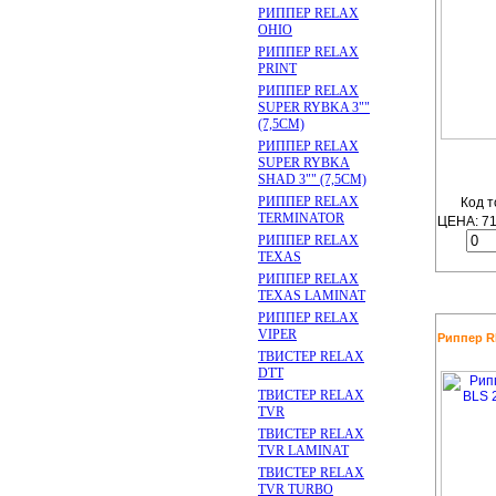
РИППЕР RELAX
OHIO
РИППЕР RELAX
PRINT
РИППЕР RELAX
SUPER RYBKA 3""
(7,5CM)
РИППЕР RELAX
SUPER RYBKA
SHAD 3"" (7,5CM)
РИППЕР RELAX
Код т
TERMINATOR
ЦЕНА:
7
РИППЕР RELAX
TEXAS
РИППЕР RELAX
TEXAS LAMINAT
РИППЕР RELAX
VIPER
Риппер RE
ТВИСТЕР RELAX
DTT
ТВИСТЕР RELAX
TVR
ТВИСТЕР RELAX
TVR LAMINAT
ТВИСТЕР RELAX
TVR TURBO