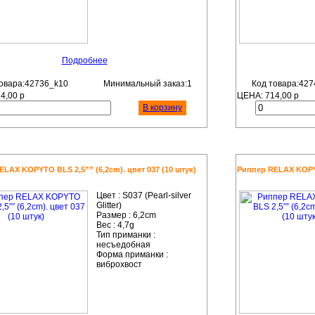
Подробнее
овара:42736_k10
Минимальный заказ:1
Код товара:427
14,00
р
ЦЕНА:
714,00
р
В корзину
LAX KOPYTO BLS 2,5”” (6,2cm). цвет 037 (10 штук)
Риппер RELAX KOPYTO
Цвет :
S037 (Pearl-silver
Glitter)
Размер :
6,2cm
Вес :
4,7g
Тип приманки :
несъедобная
Форма приманки :
виброхвост