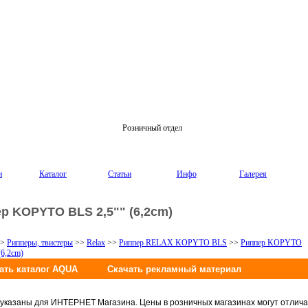
Розничный отдел
и
Каталог
Статьи
Инфо
Галерея
р KOPYTO BLS 2,5"" (6,2cm)
>
Рипперы, твистеры
>>
Relax
>>
Риппер RELAX KOPYTO BLS
>>
Риппер KOPYTO
(6,2cm)
указаны для ИНТЕРНЕТ Магазина. Цены в розничных магазинах могут отличат