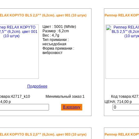
LAX KOPYTO BLS 2,5”” (6,2cm). цвет 001 (10 штук)
Риппер RELAX KOPYTO
Цвет :
S001 (White)
Размер :
6,2cm
Вес :
4,7g
Тип приманки :
несъедобная
Форма приманки :
виброхвост
Подробнее
овара:42717_k10
Минимальный заказ:1
Код товара:427
14,00
р
ЦЕНА:
714,00
р
В корзину
LAX KOPYTO BLS 2,5”” (6,2cm). цвет 003 (10 штук)
Риппер RELAX KOPYTO