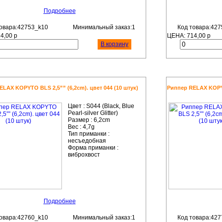
Подробнее
овара:42753_k10
Минимальный заказ:1
Код товара:427
14,00
р
ЦЕНА:
714,00
р
В корзину
LAX KOPYTO BLS 2,5”” (6,2cm). цвет 044 (10 штук)
Риппер RELAX KOPYTO
Цвет :
S044 (Black, Blue
Pearl-silver Glitter)
Размер :
6,2cm
Вес :
4,7g
Тип приманки :
несъедобная
Форма приманки :
виброхвост
Подробнее
овара:42760_k10
Минимальный заказ:1
Код товара:427