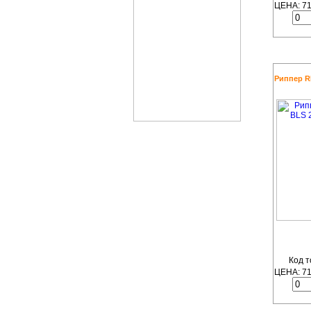
ЦЕНА:
7
Риппер RE
Код т
ЦЕНА:
7