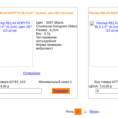
LAX KOPYTO BLS 2,5”” (6,2cm). цвет 067 (10 штук)
Риппер RELAX KOPYTO
Цвет :
S067 (Black,
Chartreuse-hologram Glitter)
Размер :
6,2cm
Вес :
4,7g
Тип приманки :
несъедобная
Форма приманки :
виброхвост
Подробнее
овара:42783_k10
Минимальный заказ:1
Код товара:427
14,00
р
ЦЕНА:
714,00
р
В корзину
Назад
1
2
Вперед