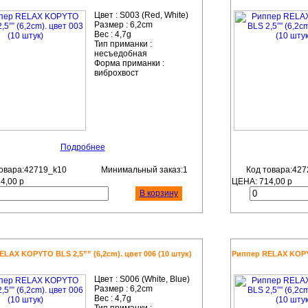
Цвет :
S003 (Red, White)
Размер :
6,2cm
Вес :
4,7g
Тип приманки :
несъедобная
Форма приманки :
виброхвост
Подробнее
овара:42719_k10
Минимальный заказ:1
Код товара:427
14,00
р
ЦЕНА:
714,00
р
В корзину
LAX KOPYTO BLS 2,5”” (6,2cm). цвет 006 (10 штук)
Риппер RELAX KOPYTO
Цвет :
S006 (White, Blue)
Размер :
6,2cm
Вес :
4,7g