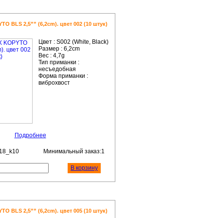
 BLS 2,5”” (6,2cm). цвет 002 (10 штук)
Цвет :
S002 (White, Black)
Размер :
6,2cm
Вес :
4,7g
Тип приманки :
несъедобная
Форма приманки :
виброхвост
Подробнее
18_k10
Минимальный заказ:1
В корзину
 BLS 2,5”” (6,2cm). цвет 005 (10 штук)