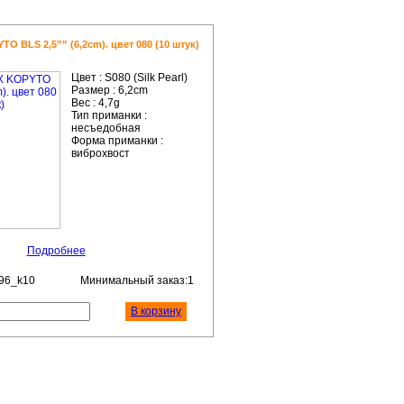
 BLS 2,5”” (6,2cm). цвет 080 (10 штук)
Цвет :
S080 (Silk Pearl)
Размер :
6,2cm
Вес :
4,7g
Тип приманки :
несъедобная
Форма приманки :
виброхвост
Подробнее
96_k10
Минимальный заказ:1
В корзину