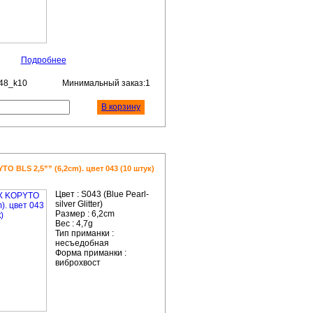
Подробнее
48_k10
Минимальный заказ:1
В корзину
 BLS 2,5”” (6,2cm). цвет 043 (10 штук)
Цвет :
S043 (Blue Pearl-
silver Glitter)
Размер :
6,2cm
Вес :
4,7g
Тип приманки :
несъедобная
Форма приманки :
виброхвост