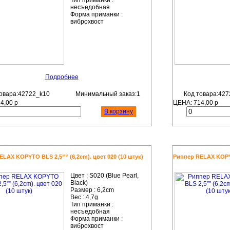
Тип приманки :
несъедобная
Форма приманки :
виброхвост
Подробнее
овара:42722_k10
Минимальный заказ:1
Код товара:427
14,00
р
ЦЕНА:
714,00
р
В корзину
LAX KOPYTO BLS 2,5”” (6,2cm). цвет 020 (10 штук)
Риппер RELAX KOPYTO
Цвет :
S020 (Blue Pearl,
Black)
Размер :
6,2cm
Вес :
4,7g
Тип приманки :
несъедобная
Форма приманки :
виброхвост