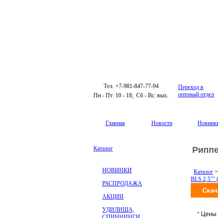
Тел. +7-981-847-77-94
Переход в
оптовый отдел
Пн - Пт: 10 - 18; Сб - Вс: вых.
Главная
Новости
Новинк
Каталог
Риппе
НОВИНКИ
Каталог
>
BLS 2,5"" 
РАСПРОДАЖА
АКЦИИ
УДИЛИЩА,
*
Цены 
СПИННИНГИ