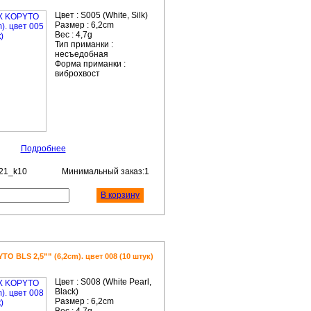
Цвет :
S005 (White, Silk)
Размер :
6,2cm
Вес :
4,7g
Тип приманки :
несъедобная
Форма приманки :
виброхвост
Подробнее
21_k10
Минимальный заказ:1
В корзину
 BLS 2,5”” (6,2cm). цвет 008 (10 штук)
Цвет :
S008 (White Pearl,
Black)
Размер :
6,2cm