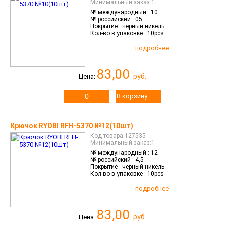
Минимальный заказ:1
Галерея
№ международный :
10
№ российский :
05
Покрытие :
черный никель
Кол-во в упаковке :
10pcs
ейти на полную версию
подробнее
83,00
руб.
Цена:
В корзину
Крючок RYOBI RFH-5370 №12(10шт)
Код товара:127535
Минимальный заказ:1
№ международный :
12
№ российский :
4,5
Покрытие :
черный никель
Кол-во в упаковке :
10pcs
подробнее
83,00
руб.
Цена: