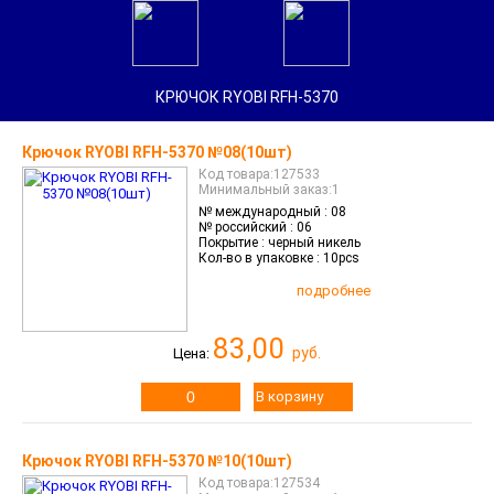
Найти
КРЮЧОК RYOBI RFH-5370
Главная
Крючок RYOBI RFH-5370 №08(10шт)
Каталог
Код товара:127533
Минимальный заказ:1
Войти
№ международный :
08
/
Зарегистрироваться
№ российский :
06
Переход
Покрытие :
черный никель
в
Кол-во в упаковке :
10pcs
оптовый
отдел
Вопросы
подробнее
Контакты
и
83,00
график
руб.
Цена:
работы
Новости
В корзину
Новинки
О
компании
Крючок RYOBI RFH-5370 №10(10шт)
Статьи
Код товара:127534