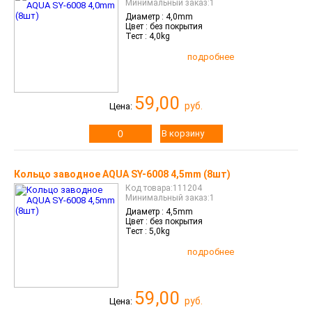
Минимальный заказ:1
Галерея
Диаметр :
4,0mm
Цвет :
без покрытия
Тест :
4,0kg
ейти на полную версию
подробнее
59,00
руб.
Цена:
В корзину
Кольцо заводное AQUA SY-6008 4,5mm (8шт)
Код товара:111204
Минимальный заказ:1
Диаметр :
4,5mm
Цвет :
без покрытия
Тест :
5,0kg
подробнее
59,00
руб.
Цена: