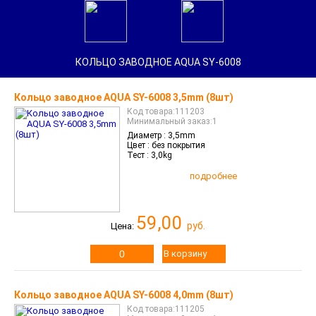
Найти
КОЛЬЦО ЗАВОДНОЕ AQUA SY-6008
Главная
Кольцо заводное AQUA SY-6008 3,5mm (8шт)
Каталог
Код товара:111203
Минимальный заказ:1
Войти
Диаметр :
3,5mm
/
Зарегистрироваться
Цвет :
без покрытия
Переход
Тест :
3,0kg
в
оптовый
подробнее
отдел
Вопросы
Контакты
и
59,00
график
руб.
Цена:
работы
Новости
В корзину
Новинки
О
компании
Кольцо заводное AQUA SY-6008 4,0mm (8шт)
Статьи
Код товара:111205