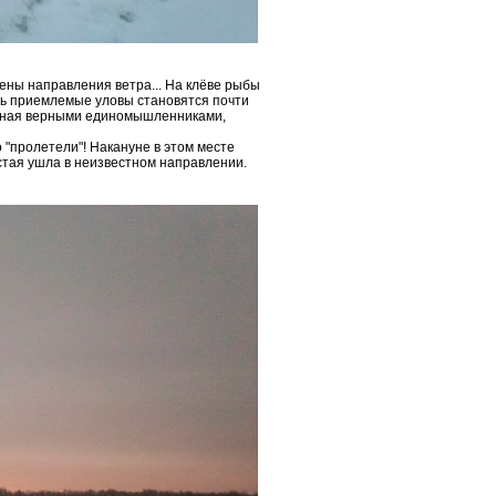
ены направления ветра... На клёве рыбы
удь приемлемые уловы становятся почти
анная верными единомышленниками,
 "пролетели"! Накануне в этом месте
стая ушла в неизвестном направлении.