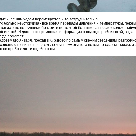
здить - пешим ходом перемещаться и то затруднительно.
 уж больно неустойчива - всё время перепады давления и температуры, перем
ется далеко не лучшим образом, и не то чтоб большие, а просто сколько-ниб
й мечтой. И даже своевременная информация о подходе рыбьих стай, выд
егда помогает.
ндреем 8го января, поехав в Кириково по самым свежим сведениям, разгромно
 хорошо отловился по довольно крупному окуню, а потом погода сменилась и 
о не пробовали - и под берегом.