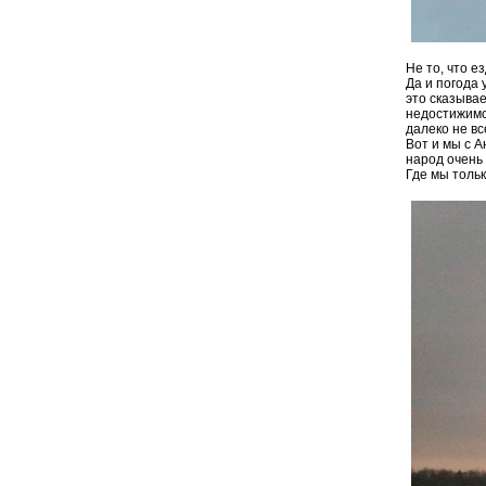
Не то, что е
Да и погода
это сказыва
недостижимо
далеко не вс
Вот и мы с А
народ очень
Где мы тольк