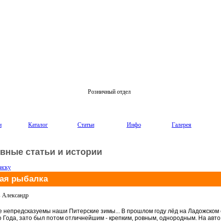
Розничный отдел
и
Каталог
Статьи
Инфо
Галерея
вные статьи и истории
иску
ая рыбалка
в Александр
е непредсказуемы наши Питерские зимы... В прошлом году лёд на Ладожском о
о Года, зато был потом отличнейшим - крепким, ровным, однородным. На авт