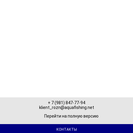
Галерея
ейти на полную версию
+ 7 (981) 847-77-94
klient_rozn@aquafishing.net
Перейти на полную версию
КОНТАКТЫ