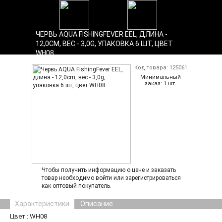
ЧЕРВЬ AQUA FISHINGFEVER EEL, ДЛИНА -
Найти
12,0CM, ВЕС - 3,0G, УПАКОВКА 6 ШТ, ЦВЕТ
WH08
Главная
Код товара: 125061
Каталог
Минимальный
заказ: 1 шт.
Войти
/
Зарегистрироваться
Переход
в
розничный
отдел
Вопросы
Контакты
и
график
работы
Новости
Чтобы получить информацию о цене и заказать
товар необходимо войти или зарегистрироваться
Новинки
как оптовый покупатель.
О
компании
Характеристики
Описание
Статьи
Цвет : WH08