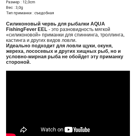
Размер : 12,0cm
Галерея
Вес : 3,0g
Тип приманки : съедобная
Силиконовый червь для рыбалки AQUA
ейти на полную версию
FishingFever EEL
- это разновидность мягкой
«силиконовой» приманки для спиннинга, троллинга,
кастинга и других видов ловли.
Идеально подходит для ловли щуки, окуня,
жереха, лососевых и других хищных рыб, но и
условно-мирная рыба не обойдет эту приманку
стороной.