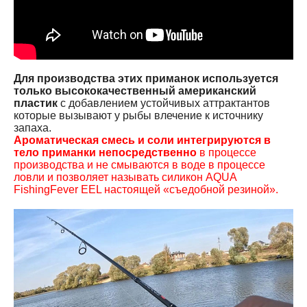
Для производства этих приманок используется
только высококачественный американский
пластик
с добавлением устойчивых аттрактантов
которые вызывают у рыбы влечение к источнику
запаха.
Ароматическая смесь и соли интегрируются в
тело приманки непосредственно
в процессе
производства и не смываются в воде в процессе
ловли и позволяет называть силикон AQUA
FishingFever EEL настоящей «съедобной резиной».