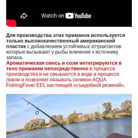
Для производства этих приманок используется
только высококачественный американский
пластик
с добавлением устойчивых аттрактантов
которые вызывают у рыбы влечение к источнику
запаха.
Ароматическая смесь и соли интегрируются в
тело приманки непосредственно
в процессе
производства и не смываются в воде в процессе
ловли и позволяет называть силикон AQUA
FishingFever EEL настоящей «съедобной резиной».