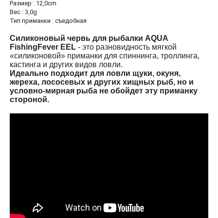
Размер : 12,0cm
Галерея
Вес : 3,0g
Тип приманки : съедобная
Силиконовый червь для рыбалки AQUA
ейти на полную версию
FishingFever EEL
- это разновидность мягкой
«силиконовой» приманки для спиннинга, троллинга,
кастинга и других видов ловли.
Идеально подходит для ловли щуки, окуня,
жереха, лососевых и других хищных рыб, но и
условно-мирная рыба не обойдет эту приманку
стороной.