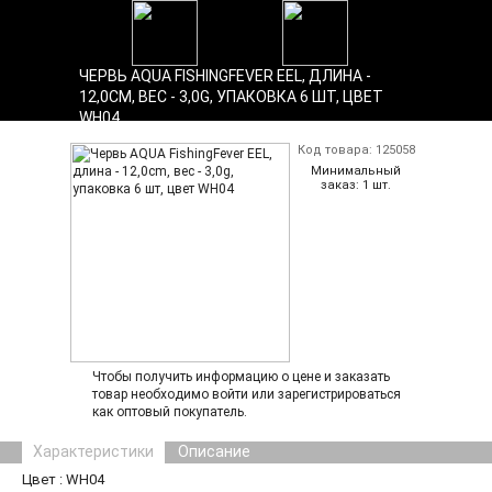
ЧЕРВЬ AQUA FISHINGFEVER EEL, ДЛИНА -
Найти
12,0CM, ВЕС - 3,0G, УПАКОВКА 6 ШТ, ЦВЕТ
WH04
Главная
Код товара: 125058
Каталог
Минимальный
заказ: 1 шт.
Войти
/
Зарегистрироваться
Переход
в
розничный
отдел
Вопросы
Контакты
и
график
работы
Новости
Чтобы получить информацию о цене и заказать
товар необходимо войти или зарегистрироваться
Новинки
как оптовый покупатель.
О
компании
Характеристики
Описание
Статьи
Цвет : WH04