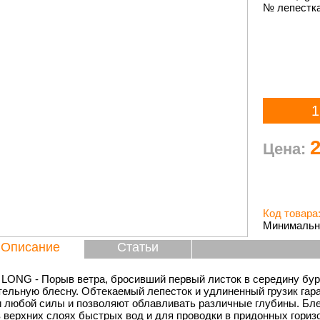
№ лепестка
Цена:
Код товара
Минимальны
Описание
Статьи
LONG - Порыв ветра, бросивший первый листок в середину бурн
тельную блесну. Обтекаемый лепесток и удлиненный грузик гар
и любой силы и позволяют облавливать различные глубины. Бл
 верхних слоях быстрых вод и для проводки в придонных горизо