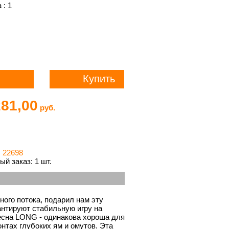
 : 1
Купить
281,00
руб.
: 22698
й заказ: 1 шт.
ого потока, подарил нам эту
антируют стабильную игру на
есна LONG - одинакова хороша для
нтах глубоких ям и омутов. Эта