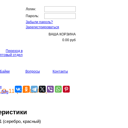
Логин:
Пароль:
Забыли пароль?
Зарегистрироваться
ВАША КОРЗИНА
0.00
руб
Переход в
птовый отдел
Байки
Вопросы
Контакты
и
LO-11 (СЕРЕБРО,
 04g
еристики
1 (серебро, красный)