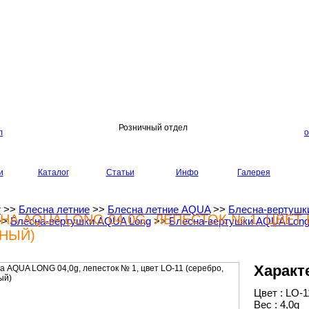
Розничный отдел
л
о
и
Каталог
Статьи
Инфо
Галерея
г
>>
Блесна летние
>>
Блесна летние AQUA
>>
Блесна-вертушк
НА AQUA LONG 04,0G, ЛЕПЕСТОК № 1, ЦВЕТ 
>>
Блесна-вертушки AQUA Long
>>
Блесна-вертушки AQUA Long
НЫЙ)
Характ
Цвет : LO-1
Вес : 4,0g